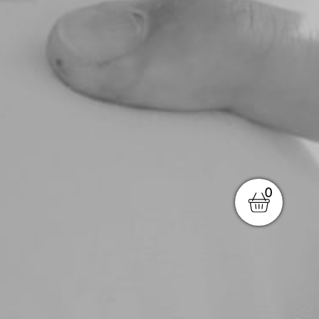
igen
ten
0
rung
.
ie