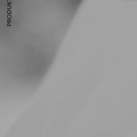
Wenn
Dien
um E
Wir 
Webs
helf
Pers
Adre
Anze
Verw
Hier
könn
weit