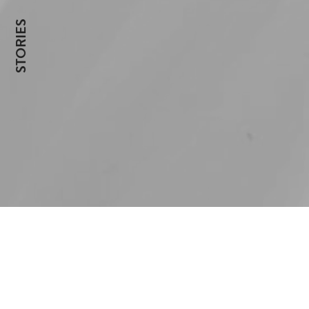
Cook
STORIES
Date
Ess
Ess
sin
Ext