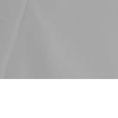
ies auswählen.
Alle akzeptieren
Z
Einstellungen speichern
nschutzeinstellungen
enziell (2)
enzielle Cookies ermöglichen grundlegende Funktionen un
d für die einwandfreie Funktion der Website erforderlich.
Cookie-Informationen anzeigen
erne Medien (1)