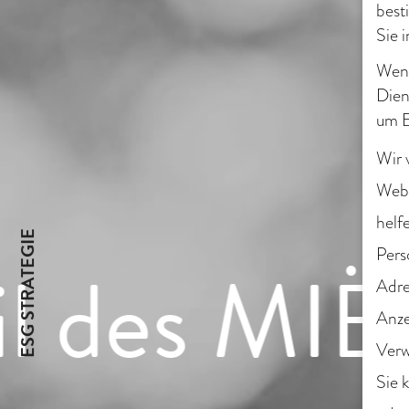
best
Sie 
Wenn
Dien
um E
Wir 
Webs
helf
ESG STRATEGIE
Pers
 des MIËL
Adre
Anze
Verw
Sie 