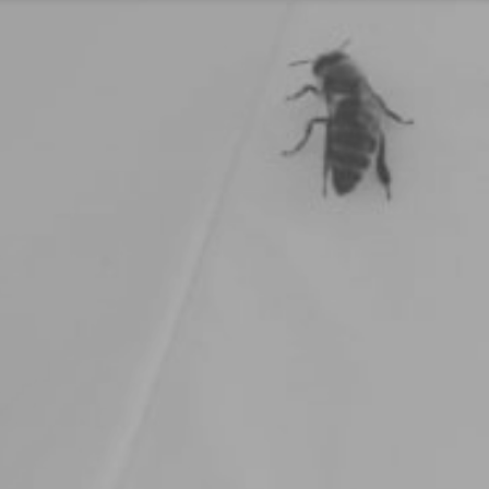
 Sie unter 16 Jahre alt sind und Ihre Zustimmung zu freiwill
sten geben möchten, müssen Sie Ihre Erziehungsberechtig
rlaubnis bitten.
verwenden Cookies und andere Technologien auf unserer
ite. Einige von ihnen sind essenziell, während andere uns
en, diese Website und Ihre Erfahrung zu verbessern.
onenbezogene Daten können verarbeitet werden (z. B. IP-
ssen), z. B. für personalisierte Anzeigen und Inhalte oder
igen- und Inhaltsmessung.
Weitere Informationen über die
endung Ihrer Daten finden Sie in unserer
Datenschutzerklä
 finden Sie eine Übersicht über alle verwendeten Cookies. S
en Ihre Einwilligung zu ganzen Kategorien geben oder sich
ere Informationen anzeigen lassen und so nur bestimmte