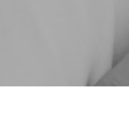
urück
d
Externe Medien