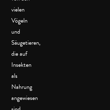
vielen
Vögeln
und
Säugetieren,
die auf
Insekten
als
Nahrung
angewiesen
sind.