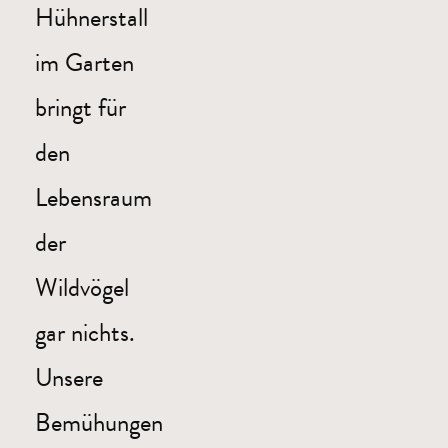
Hühnerstall
Cookie-Informationen anzeigen
im Garten
Datenschutzerklärung
Impressum
bringt für
den
Lebensraum
der
Wildvögel
gar nichts.
Unsere
Bemühungen