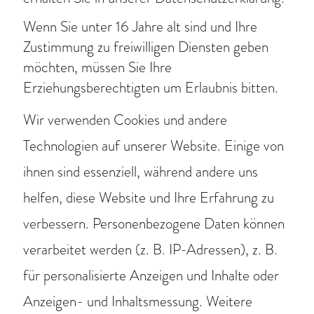
mit
Wenn Sie unter 16 Jahre alt sind und Ihre
unserer
Zustimmung zu freiwilligen Diensten geben
Umwelt“
möchten, müssen Sie Ihre
Erziehungsberechtigten um Erlaubnis bitten.
fördert,
Wir verwenden Cookies und andere
als
Technologien auf unserer Website. Einige von
zielführend
ihnen sind essenziell, während andere uns
an. Das
helfen, diese Website und Ihre Erfahrung zu
ehmen, verantwo
Aufstellen
verbessern.
Personenbezogene Daten können
verarbeitet werden (z. B. IP-Adressen), z. B.
von
für personalisierte Anzeigen und Inhalte oder
Honigbienenvölkern
Anzeigen- und Inhaltsmessung.
Weitere