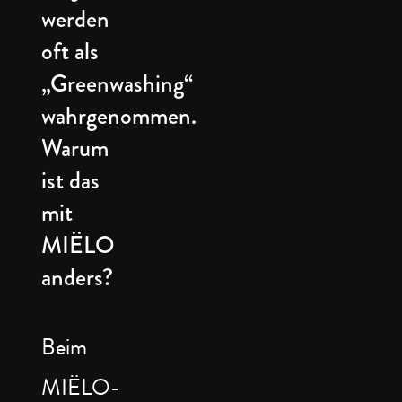
werden
oft als
„Greenwashing“
wahrgenommen.
Warum
ist das
mit
MIËLO
anders?
Beim
MIËLO-