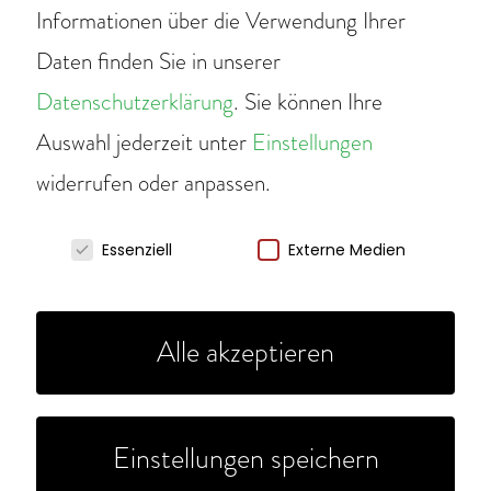
signalisiert
Informationen über die Verwendung Ihrer
Umweltengagement,
Daten finden Sie in unserer
Datenschutzerklärung
.
Sie können Ihre
konzentriert
Auswahl jederzeit unter
Einstellungen
sich
widerrufen oder anpassen.
jedoch nur
Wir verwenden Cookies
auf das
Essenziell
Externe Medien
Symptom
Alle akzeptieren
des
Insektensterbens,
nicht auf
Einstellungen speichern